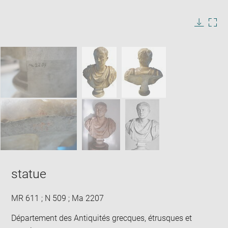
Enlarge
image
in
Image
Downlo
Enla
new
caption:
image
ima
window
SKIP IMAGE CAROUSEL
in
new
win
statue
MR 611 ; N 509 ; Ma 2207
Département des Antiquités grecques, étrusques et