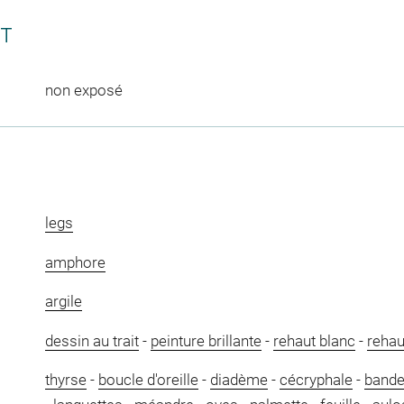
CT
non exposé
legs
amphore
argile
dessin au trait
-
peinture brillante
-
rehaut blanc
-
rehau
thyrse
-
boucle d'oreille
-
diadème
-
cécryphale
-
band