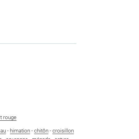
t rouge
eau
-
himation
-
chitôn
-
croisillon