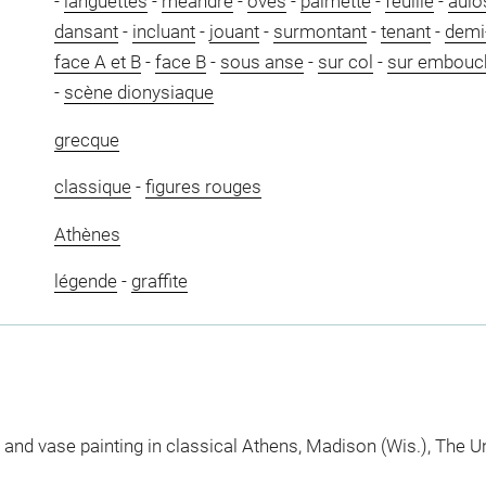
-
languettes
-
méandre
-
oves
-
palmette
-
feuille
-
aulo
dansant
-
incluant
-
jouant
-
surmontant
-
tenant
-
demi
face A et B
-
face B
-
sous anse
-
sur col
-
sur embouc
-
scène dionysiaque
grecque
classique
-
figures rouges
Athènes
légende
-
graffite
nd vase painting in classical Athens, Madison (Wis.), The U