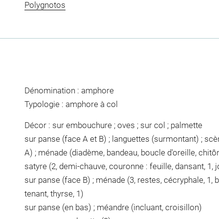
Polygnotos
Dénomination : amphore
Typologie : amphore à col
Décor : sur embouchure ; oves ; sur col ; palmette
sur panse (face A et B) ; languettes (surmontant) ; sc
A) ; ménade (diadème, bandeau, boucle d'oreille, chitôn,
satyre (2, demi-chauve, couronne : feuille, dansant, 1, j
sur panse (face B) ; ménade (3, restes, cécryphale, 1, b
tenant, thyrse, 1)
sur panse (en bas) ; méandre (incluant, croisillon)