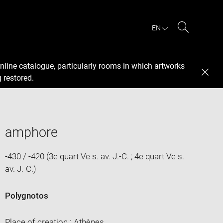
EN
Search
nline catalogue, particularly rooms in which artworks
 restored.
amphore
-430 / -420 (3e quart Ve s. av. J.-C. ; 4e quart Ve s.
av. J.-C.)
Polygnotos
Place of creation : Athènes