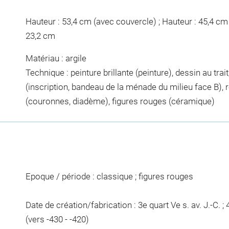
Hauteur : 53,4 cm (avec couvercle) ; Hauteur : 45,4 cm
23,2 cm
Matériau : argile
Technique : peinture brillante (peinture), dessin au trai
(inscription, bandeau de la ménade du milieu face B), 
(couronnes, diadème), figures rouges (céramique)
Epoque / période : classique ; figures rouges
Date de création/fabrication : 3e quart Ve s. av. J.-C. ; 4
(vers -430 - -420)