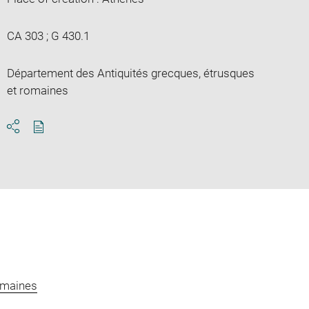
CA 303 ; G 430.1
Département des Antiquités grecques, étrusques
et romaines
Download
Share
pdf
omaines