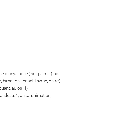
ène dionysiaque ; sur panse (face
 himation, tenant, thyrse, entre) ;
ouant, aulos, 1)
andeau, 1, chitôn, himation,