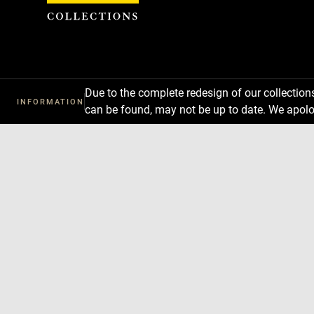
Cookies management panel
Due to the complete redesign of our collectio
INFORMATION
can be found, may not be up to date. We apolo
Download
Next
Previous