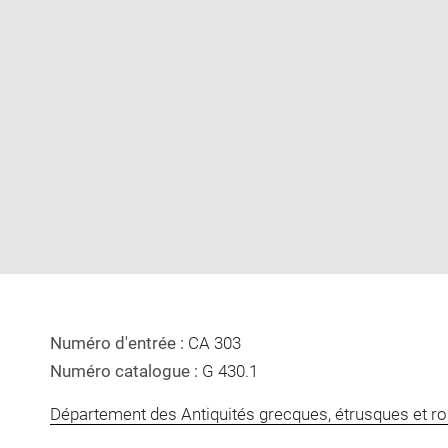
Enlarge
image
in
new
window
Numéro d'entrée :
CA 303
Numéro catalogue :
G 430.1
Département des Antiquités grecques, étrusques et r