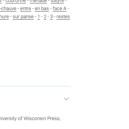
s
-
couronne
-
ménade
-
satyre
-
-chauve
-
entre
-
en bas
-
face A
-
hure
-
sur panse
-
1
-
2
-
3
-
restes
niversity of Wisconsin Press,