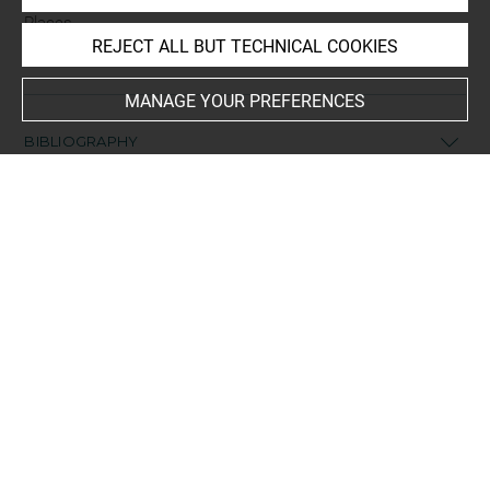
Places
REJECT ALL BUT TECHNICAL COOKIES
Italie méridionale
MANAGE YOUR PREFERENCES
BIBLIOGRAPHY
Besques, Simone, Catalogue raisonné des figurines et
reliefs en terre-cuite grecs, étrusques et romains I.
Epoques préhellénique, géométrique, archaïque et
classique, Paris, Editions des Musées Nationaux, 1954, p.
75, pl. 49, B525
Comparative literature
- Mitsopoulos Leon, Veronika, Brauron : die Tonstatuetten
aus dem Heiligtum der Artemis Brauronia : die frühen
Statuetten 7. bis 5. Jh. v. Chr., Athènes, Bibliothek der