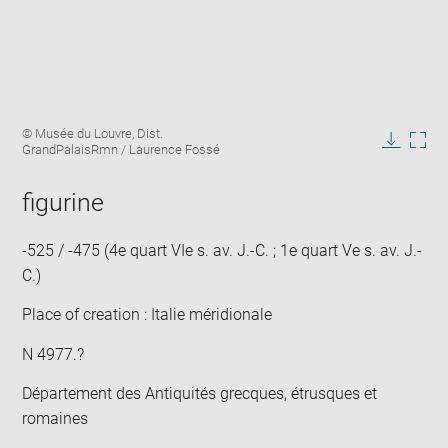
Enlarge
Image
© Musée du Louvre, Dist.
image
caption:
GrandPalaisRmn / Laurence Fossé
in
Downlo
Enla
new
image
ima
window
figurine
in
new
win
-525 / -475 (4e quart VIe s. av. J.-C. ; 1e quart Ve s. av. J.-
C.)
Place of creation : Italie méridionale
N 4977.?
Département des Antiquités grecques, étrusques et
romaines