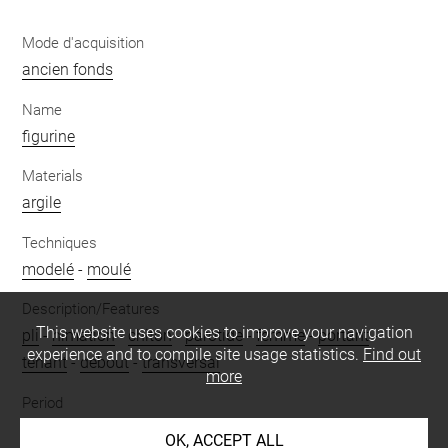
Mode d'acquisition
ancien fonds
Name
figurine
Materials
argile
Techniques
modelé
-
moulé
Description/Features
This website uses cookies to improve your navigation
pli
-
himation
-
chitôn
-
parotide
-
femme
-
portant
-
experience and to compile site usage statistics.
Find out
tenant
-
debout
-
transversal
more
Period
archaïque
OK, ACCEPT ALL