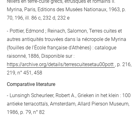
reliefs en terre-cuite grecs, étrusques et romains II.
Myrina, Paris, Editions des Musées Nationaux, 1963, p.
70, 196, ill. 86 c, 232 d, 232 e
Pottier, Edmond ; Reinach, Salomon, Terres cuites et
autres antiquités trouvées dans la nécropole de Myrina
(fouilles de l'École française d'Athènes) : catalogue
raisonné, 1886, Disponible sur :
https://archive.org/details/terrescuitesetau00pott
, p. 216,
219, n° 451, 458
Comparative literature
- Lunsingh Scheurleer, Robert A., Grieken in het klein : 100
antieke terracotta's, Amsterdam, Allard Pierson Museum,
1986, p. 79, n° 82