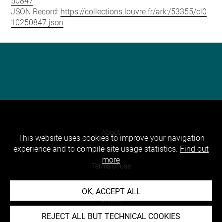
50847
JSON Record:
https://collections.louvre.fr/ark:/53355/cl0
10250847.json
About
This website uses cookies to improve your navigation
experience and to compile site usage statistics.
Find out
Contact Us
more
Terms of use
Cookies
OK, ACCEPT ALL
Credits
REJECT ALL BUT TECHNICAL COOKIES
Accessibility : non compliant