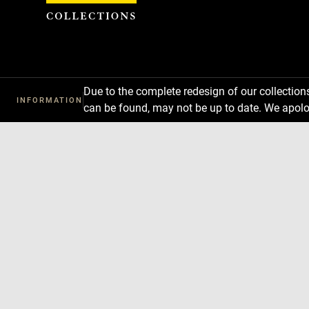
Cookies management panel
Due to the complete redesign of our collectio
INFORMATION
can be found, may not be up to date. We apolo
Download
Next
Previous