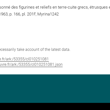
né des figurines et reliefs en terre-cuite grecs, étrusques e
963, p. 166, pl. 201F, Myrina1242
cessarily take account of the latest data.
vre.fr/ark:/53355/cl010251081
louvre.fr/ark:/53355/cl010251081.json