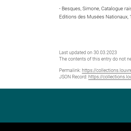
Besques, Simone, Catalogue raison
Editions des Musées Nationaux, 1
Last updated on 30.03.2023
The contents of this entry do not ne
Permalink:
https://collections.lou
JSON Record:
https://collections.