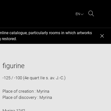
EN
Search
nline catalogue, particularly rooms in which artworks
 restored.
figurine
-125 / -100 (4e quart IIe s. av. J.-C.)
Place of creation : Myrina
Place of discovery : Myrina
Myrina 1242