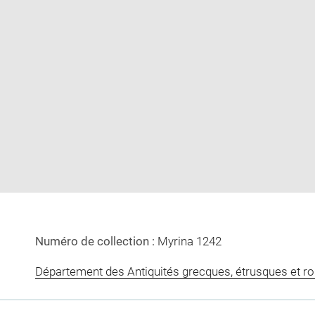
Enlarge
image
in
new
window
Numéro de collection :
Myrina 1242
Département des Antiquités grecques, étrusques et r