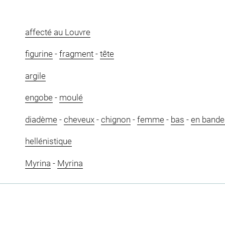
affecté au Louvre
figurine
-
fragment
-
tête
argile
engobe
-
moulé
diadème
-
cheveux
-
chignon
-
femme
-
bas
-
en bande
hellénistique
Myrina
-
Myrina