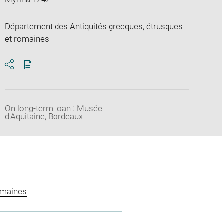
Département des Antiquités grecques, étrusques
et romaines
Download
Share
pdf
On long-term loan : Musée
d'Aquitaine, Bordeaux
omaines