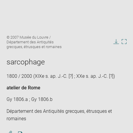
Enlarge
Image
© 2007 Musée du Louvre /
image
caption:
Département des Antiquités
in
Downlo
Enla
grecques, étrusques et romaines
new
image
ima
window
in
sarcophage
new
win
1800 / 2000 (XIXe s. ap. J.-C. [?] ; XXe s. ap. J.-C. [?])
atelier de Rome
Gy 1806.a ; Gy 1806.b
Département des Antiquités grecques, étrusques et
romaines