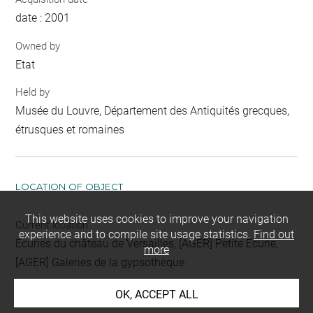
date : 2001
Owned by
Etat
Held by
Musée du Louvre, Département des Antiquités grecques,
étrusques et romaines
LOCATION OF OBJECT
This website uses cookies to improve your navigation
Current location
experience and to compile site usage statistics.
Find out
Ecuries du château de Versailles, [AGER] Petite Ecurie,
more
[AGER] Galeries de la gypsothèque
OK, ACCEPT ALL