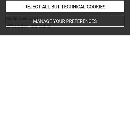
INDEX
REJECT ALL BUT TECHNICAL COOKIES
Mode d'acquisition
MANAGE YOUR PREFERENCES
affectation, attribution
Name
sarcophage
Materials
plâtre
Techniques
tirage partiel
-
patine
Description/Features
griffon
-
rinceau
-
feuille d'acanthe
-
fleur
-
face à face
-
dans
-
2
Original artwork