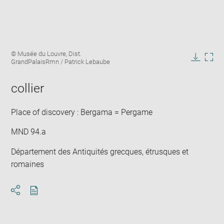
Enlarge
Image
© Musée du Louvre, Dist.
image
caption:
GrandPalaisRmn / Patrick Lebaube
in
Downlo
Enla
new
image
ima
window
collier
in
new
win
Place of discovery : Bergama = Pergame
MND 94.a
Département des Antiquités grecques, étrusques et
romaines
Download
Share
pdf