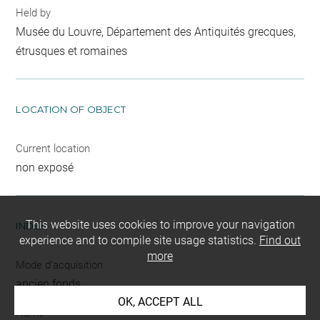
Held by
Musée du Louvre, Département des Antiquités grecques,
étrusques et romaines
LOCATION OF OBJECT
Current location
non exposé
This website uses cookies to improve your navigation
INDEX
experience and to compile site usage statistics.
Find out
more
Mode d'acquisition
ancien fonds
OK, ACCEPT ALL
Name