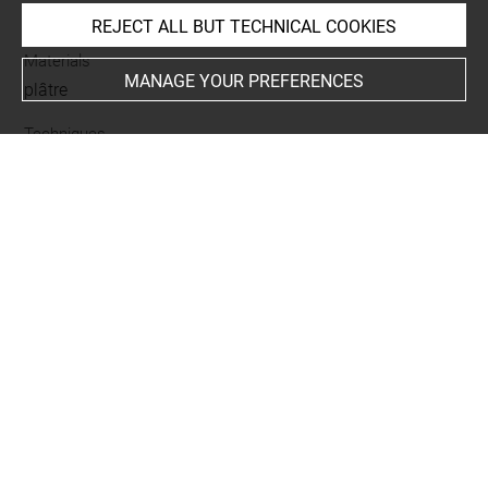
empreinte d'intaille
REJECT ALL BUT TECHNICAL COOKIES
Materials
MANAGE YOUR PREFERENCES
plâtre
Techniques
tirage intégral
Description/Features
caducée
-
bourse
-
Hermès
Period
époque contemporaine
Last updated on 20.04.2026
The contents of this entry do not necessarily take
account of the latest data.
Permalink:
https://collections.louvre.fr/ark:/53355/cl0102