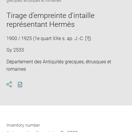
Downlo
Enla
grecques, étrusques et romaines
new
image
ima
window
in
Tirage d'empreinte d'intaille
new
représentant Hermès
win
1900 / 1925 (1e quart XXe s. ap. J.-C. [?])
Gy 2533
Département des Antiquités grecques, étrusques et
romaines
Download
Share
pdf
Inventory number