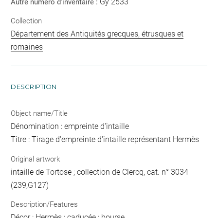
Gy 2533
Autre numéro d'inventaire :
Collection
Département des Antiquités grecques, étrusques et
romaines
DESCRIPTION
Object name/Title
Dénomination : empreinte d'intaille
Titre : Tirage d'empreinte d'intaille représentant Hermès
Original artwork
intaille de Tortose ; collection de Clercq, cat. n° 3034
(239,G127)
Description/Features
Décor : Hermès ; caducée ; bourse