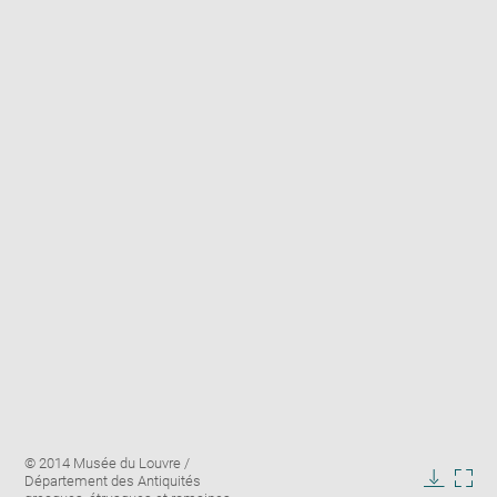
Enlarge
Image
© 2014 Musée du Louvre /
image
caption:
Département des Antiquités
in