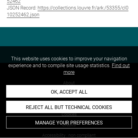
52462
JSON Record:
https://collections.louvre.fr/ark:/53355/cl0
10252462.json
This website uses cookies to improve your navigation
experience and to compile site usage statistics.
Find out
more
About
OK, ACCEPT ALL
Contact Us
Terms of use
REJECT ALL BUT TECHNICAL COOKIES
Cookies
MANAGE YOUR PREFERENCES
Credits
Accessibility : non compliant