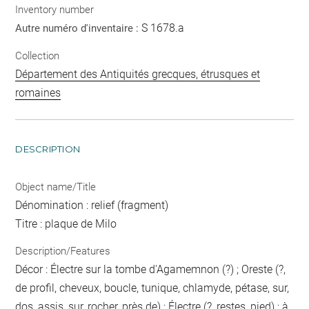
Inventory number
S 1678.a
Autre numéro d'inventaire :
Collection
Département des Antiquités grecques, étrusques et
romaines
DESCRIPTION
Object name/Title
Dénomination : relief (fragment)
Titre : plaque de Milo
Description/Features
Décor : Électre sur la tombe d'Agamemnon (?) ; Oreste (?,
de profil, cheveux, boucle, tunique, chlamyde, pétase, sur,
dos, assis, sur, rocher, près de) ; Électre (?, restes, pied) ; à