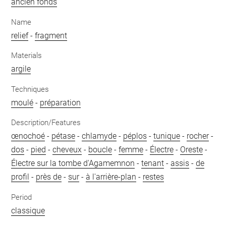
ancien fonds
Name
relief
-
fragment
Materials
argile
Techniques
moulé
-
préparation
Description/Features
œnochoé
-
pétase
-
chlamyde
-
péplos
-
tunique
-
rocher
-
dos
-
pied
-
cheveux
-
boucle
-
femme
-
Électre
-
Oreste
-
Électre sur la tombe d'Agamemnon
-
tenant
-
assis
-
de
profil
-
près de
-
sur
-
à l'arrière-plan
-
restes
Period
classique