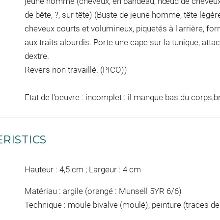
jeune homme (cheveux, en bandeau, nœud de cheveux, 
de bête, ?, sur tête) (Buste de jeune homme, tête légè
cheveux courts et volumineux, piquetés à l'arrière, fo
aux traits alourdis. Porte une cape sur la tunique, atta
dextre.
Revers non travaillé. (PICO))
Etat de l'oeuvre : incomplet : il manque bas du corps,b
RISTICS
Hauteur : 4,5 cm ; Largeur : 4 cm
Matériau : argile (orangé : Munsell 5YR 6/6)
Technique : moule bivalve (moulé), peinture (traces de