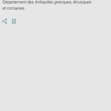
Département des Antiquités grecques, étrusques
et romaines
Download
Share
pdf