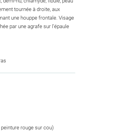
demi-nu, chlamyde, fibule, peau
rement tournée à droite, aux
rmant une houppe frontale. Visage
chée par une agrafe sur l'épaule
ras
 peinture rouge sur cou)