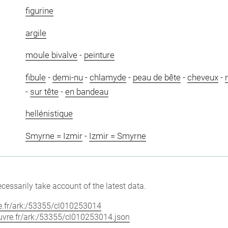
figurine
argile
moule bivalve
-
peinture
fibule
-
demi-nu
-
chlamyde
-
peau de bête
-
cheveux
-
-
sur tête
-
en bandeau
hellénistique
Smyrne = Izmir
-
Izmir = Smyrne
cessarily take account of the latest data.
vre.fr/ark:/53355/cl010253014
louvre.fr/ark:/53355/cl010253014.json