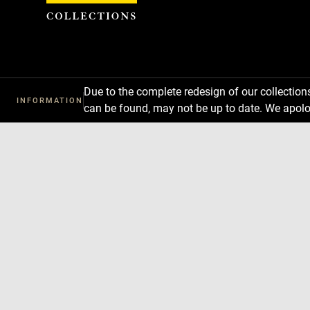
Cookies management panel
Due to the complete redesign of our collectio
INFORMATION
can be found, may not be up to date. We apolo
Download
Next
Previous