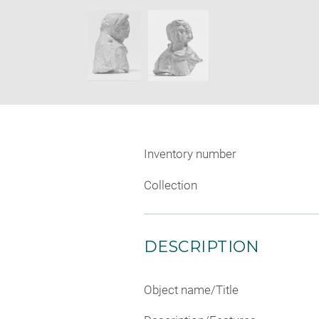
new
SKIP IMAGE CAROUSEL
window
Inventory number
Collection
DESCRIPTION
Object name/Title