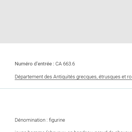
image
image
in
new
window
Numéro d'entrée :
CA 663.6
Département des Antiquités grecques, étrusques et r
Dénomination : figurine