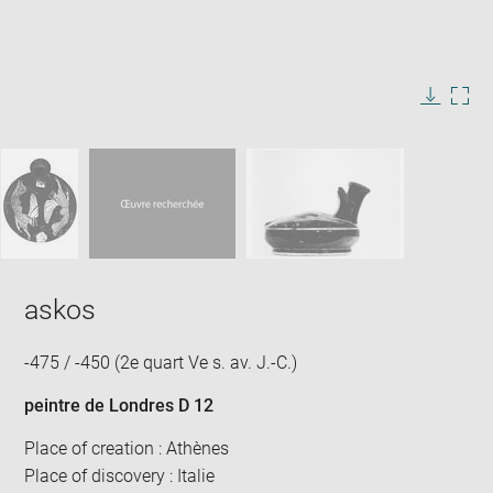
Enlarge
image
in
Image
Downlo
Enla
new
caption:
image
ima
window
SKIP IMAGE CAROUSEL
in
new
win
askos
-475 / -450 (2e quart Ve s. av. J.-C.)
peintre de Londres D 12
Place of creation : Athènes
Place of discovery : Italie