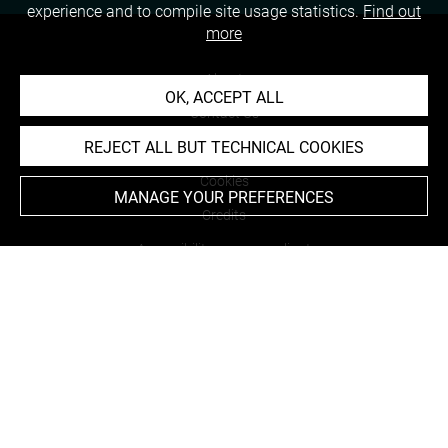
experience and to compile site usage statistics.
Find out
more
About
OK, ACCEPT ALL
Contact Us
REJECT ALL BUT TECHNICAL COOKIES
Terms of use
Cookies
MANAGE YOUR PREFERENCES
Credits
Accessibility : non compliant