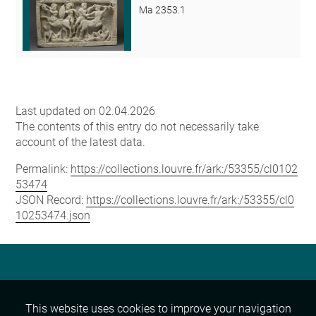
Ma 2353.1
Last updated on 02.04.2026
The contents of this entry do not necessarily take
account of the latest data.
Permalink:
https://collections.louvre.fr/ark:/53355/cl0102
53474
JSON Record:
https://collections.louvre.fr/ark:/53355/cl0
10253474.json
This website uses cookies to improve your navigation