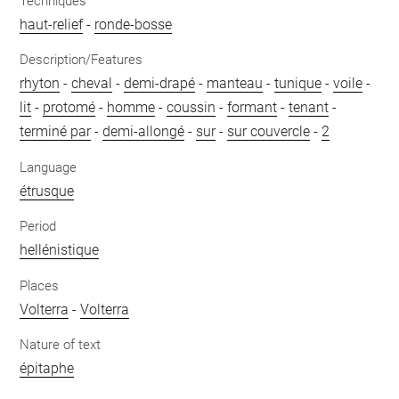
Techniques
haut-relief
-
ronde-bosse
Description/Features
rhyton
-
cheval
-
demi-drapé
-
manteau
-
tunique
-
voile
-
lit
-
protomé
-
homme
-
coussin
-
formant
-
tenant
-
terminé par
-
demi-allongé
-
sur
-
sur couvercle
-
2
Language
étrusque
Period
hellénistique
Places
Volterra
-
Volterra
Nature of text
épitaphe