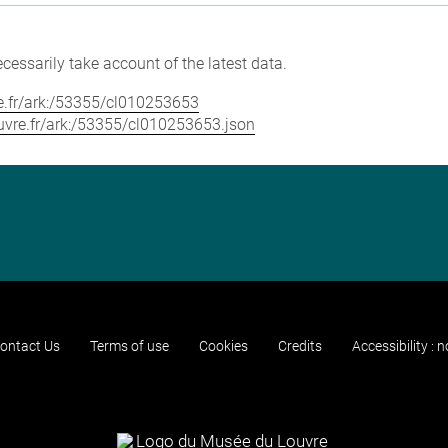
cessarily take account of the latest data.
vre.fr/ark:/53355/cl010253653
louvre.fr/ark:/53355/cl010253653.json
ontact Us
Terms of use
Cookies
Credits
Accessibility : 