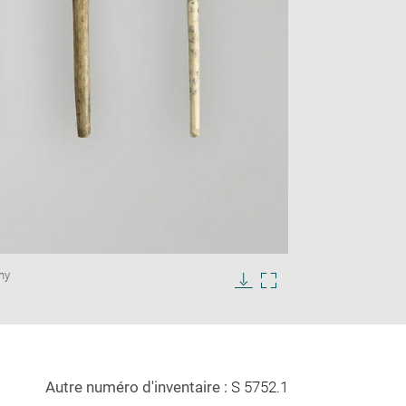
Enlarge
ny
image
in
Download
Enlarge
new
image
image
window
in
new
window
Autre numéro d'inventaire :
S 5752.1