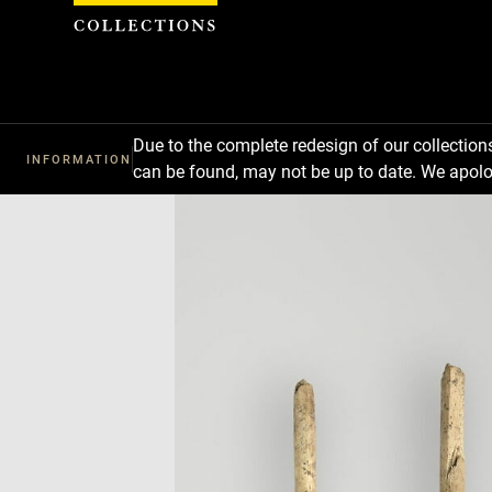
Cookies management panel
Due to the complete redesign of our collectio
INFORMATION
can be found, may not be up to date. We apolo
Download
Next
Previous