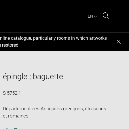
EN
Search
nline catalogue, particularly rooms in which artworks
 restored.
épingle ; baguette
S 5752.1
Département des Antiquités grecques, étrusques
et romaines