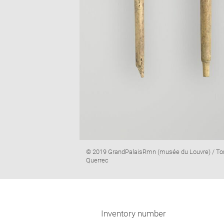
Image
© 2019 GrandPalaisRmn (musée du Louvre) / To
caption:
Querrec
Inventory number