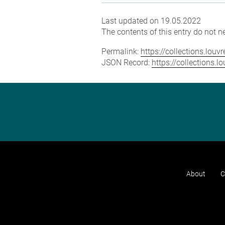
Last updated on 19.05.2022
The contents of this entry do not ne
Permalink:
https://collections.lou
JSON Record:
https://collections.
About
C