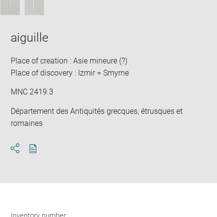
aiguille
Place of creation : Asie mineure (?)
Place of discovery : Izmir = Smyrne
MNC 2419.3
Département des Antiquités grecques, étrusques et
romaines
Download
Share
pdf
Inventory number