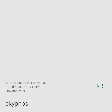
Enlarge
Image
© 2018 Musée du Louvre, Dist.
image
caption:
GrandPalaisRmn / Hervé
in
Downlo
Enla
Lewandowski
new
image
ima
window
in
skyphos
new
win