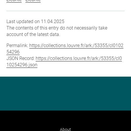
Last updated on 11.04.2025
The contents of this entry do not necessarily take
account of the latest data.
Permalink:
https://collections.louvre.fr/ark:/53355/cl0102
54296
JSON Record:
https://collections.louvre.fr/ark:/53355/cl0
10254296.json
About