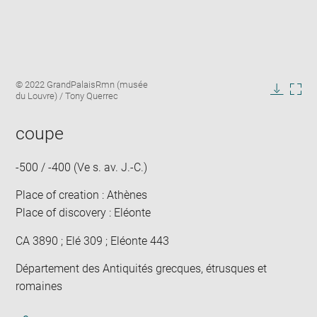
Enlarge
Image
© 2022 GrandPalaisRmn (musée
image
caption:
du Louvre) / Tony Querrec
in
Downlo
Enla
new
image
ima
window
coupe
in
new
win
-500 / -400 (Ve s. av. J.-C.)
Place of creation : Athènes
Place of discovery : Eléonte
CA 3890 ; Elé 309 ; Eléonte 443
Département des Antiquités grecques, étrusques et
romaines