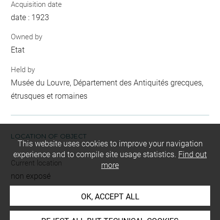
Acquisition date
date : 1923
Owned by
Etat
Held by
Musée du Louvre, Département des Antiquités grecques,
étrusques et romaines
LOCATION OF OBJECT
This website uses cookies to improve your navigation
experience and to compile site usage statistics.
Find out
Current location
more
non exposé
OK, ACCEPT ALL
INDEX