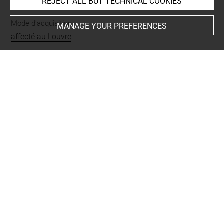
REJECT ALL BUT TECHNICAL COOKIES
Mode d'acquisition
MANAGE YOUR PREFERENCES
affecté au Louvre
Name
coupe
Materials
argile
Techniques
peinture brillante
Description/Features
pas de décor
-
cercle
-
sous pied
-
sur vasque
-
2
-
concentrique
-
pointé
Period
classique
-
vernis noir