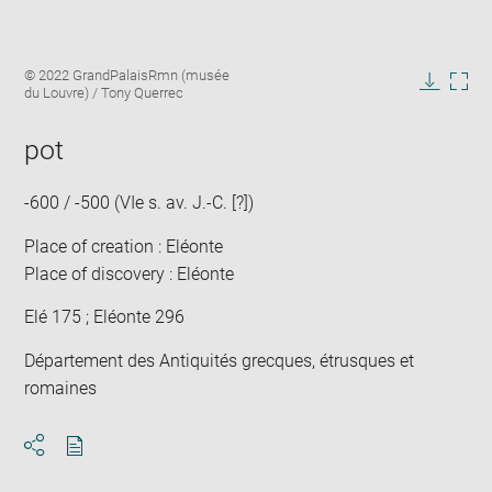
Enlarge
Image
© 2022 GrandPalaisRmn (musée
image
caption:
du Louvre) / Tony Querrec
in
Downlo
Enla
new
image
ima
window
pot
in
new
win
-600 / -500 (VIe s. av. J.-C. [?])
Place of creation : Eléonte
Place of discovery : Eléonte
Elé 175 ; Eléonte 296
Département des Antiquités grecques, étrusques et
romaines
Download
Share
pdf