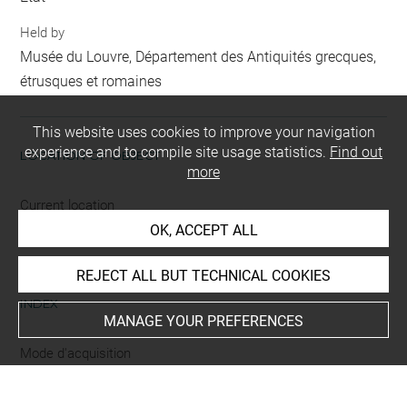
Held by
Musée du Louvre, Département des Antiquités grecques,
étrusques et romaines
This website uses cookies to improve your navigation
experience and to compile site usage statistics.
Find out
LOCATION OF OBJECT
more
Current location
non exposé
OK, ACCEPT ALL
REJECT ALL BUT TECHNICAL COOKIES
INDEX
MANAGE YOUR PREFERENCES
Mode d'acquisition
affecté au Louvre