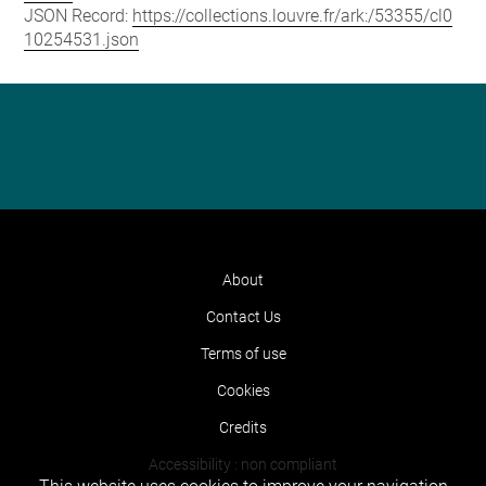
JSON Record:
https://collections.louvre.fr/ark:/53355/cl0
10254531.json
About
Contact Us
Terms of use
Cookies
Credits
Accessibility : non compliant