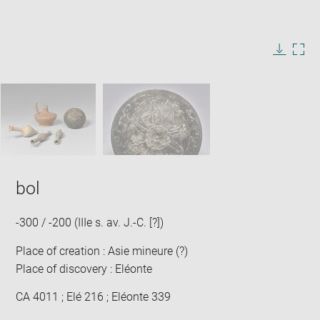
Enlarge
image
in
Image
Downlo
Enla
new
caption:
image
ima
window
SKIP IMAGE CAROUSEL
in
new
win
bol
-300 / -200 (IIIe s. av. J.-C. [?])
Place of creation : Asie mineure (?)
Place of discovery : Eléonte
CA 4011 ; Elé 216 ; Eléonte 339