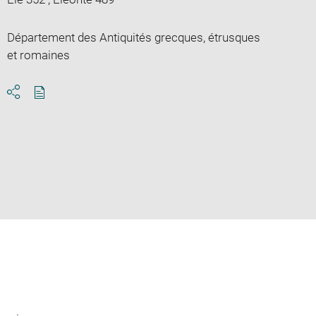
Département des Antiquités grecques, étrusques
et romaines
Download
Share
pdf