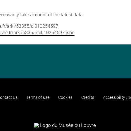
cessarily take account of the latest data.
vre.fr/ark:/53355/cl010254597
louvre.fr/ark:/53355/cl010254597.json
ontact Us
Terms of use
Cookies
Credits
Accessibility : 