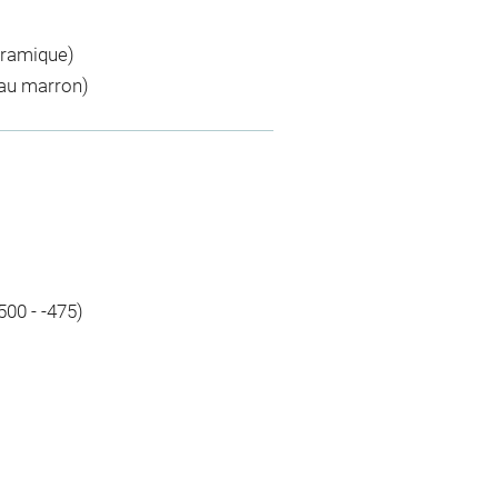
céramique)
 au marron)
500 - -475)