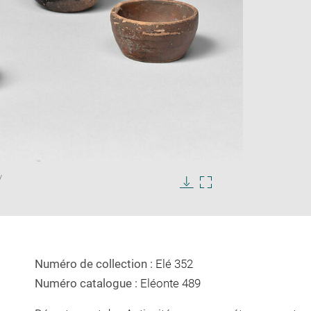
Enlarge
/
image
in
Download
Enlarge
new
image
image
window
in
new
window
Numéro de collection :
Elé 352
Numéro catalogue :
Eléonte 489