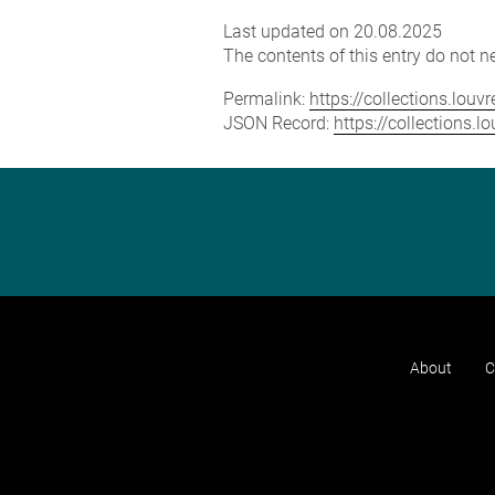
Last updated on 20.08.2025
The contents of this entry do not ne
Permalink:
https://collections.lou
JSON Record:
https://collections.
About
C