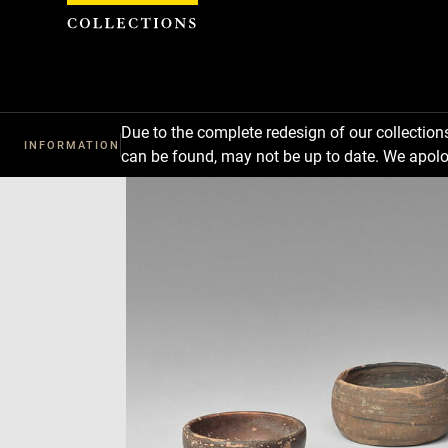
Cookies management panel
Due to the complete redesign of our collectio
INFORMATION
can be found, may not be up to date. We apolo
Download
Next
Previous