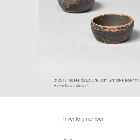
Image
© 2018 Musée du Louvre, Dist. GrandPalaisRmn 
caption:
Hervé Lewandowski
Inventory number