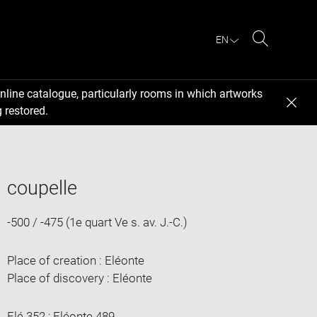
EN
Search
nline catalogue, particularly rooms in which artworks
 restored.
coupelle
-500 / -475 (1e quart Ve s. av. J.-C.)
Place of creation : Eléonte
Place of discovery : Eléonte
Elé 352 ; Eléonte 489