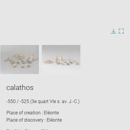
Enlarge
image
in
Image
Downlo
Enla
new
caption:
image
ima
window
SKIP IMAGE CAROUSEL
in
new
win
calathos
-550 / -525 (3e quart VIe s. av. J.-C.)
Place of creation : Eléonte
Place of discovery : Eléonte