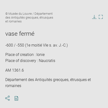
Enlarge
Image
© Musée du Louvre / Département
image
caption:
des Antiquités grecques, étrusques
in
Downlo
Enla
et romaines
new
image
ima
window
in
vase fermé
new
win
-600 / -550 (1e moitié VIe s. av. J.-C.)
Place of creation : Ionie
Place of discovery : Naucratis
AM 1361.6
Département des Antiquités grecques, étrusques et
romaines
Download
Share
pdf