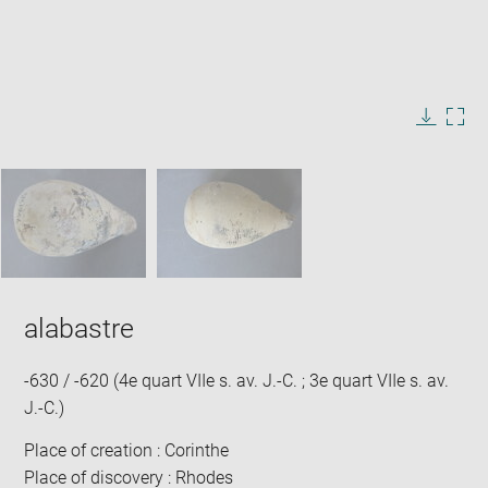
Enlarge
image
in
Image
Downlo
Enla
new
caption:
image
ima
window
SKIP IMAGE CAROUSEL
in
new
win
alabastre
-630 / -620 (4e quart VIIe s. av. J.-C. ; 3e quart VIIe s. av.
J.-C.)
Place of creation : Corinthe
Place of discovery : Rhodes