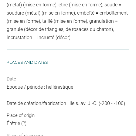
(métal) (mise en forme), étiré (mise en forme), soudé =
soudure (métal) (mise en forme), emboîté = emboîtement
(mise en forme), taillé (mise en forme), granulation =
granule (décor de triangles, de rosaces du chaton),
incrustation = incrusté (décor)
PLACES AND DATES
Date
Epoque / période : hellénistique
Date de création/fabrication : IIe s. av. J.-C. (-200 - -100)
Place of origin
Érétrie (?)
Place of discovery