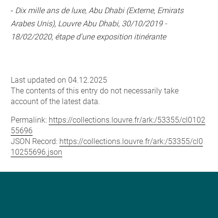
-
Dix mille ans de luxe, Abu Dhabi (Externe, Emirats
Arabes Unis), Louvre Abu Dhabi, 30/10/2019 -
18/02/2020, étape d'une exposition itinérante
Last updated on 04.12.2025
The contents of this entry do not necessarily take
account of the latest data.
Permalink:
https://collections.louvre.fr/ark:/53355/cl0102
55696
JSON Record:
https://collections.louvre.fr/ark:/53355/cl0
10255696.json