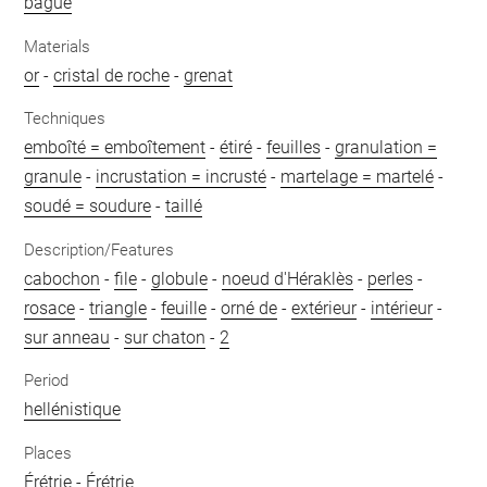
bague
Materials
or
-
cristal de roche
-
grenat
Techniques
emboîté = emboîtement
-
étiré
-
feuilles
-
granulation =
granule
-
incrustation = incrusté
-
martelage = martelé
-
soudé = soudure
-
taillé
Description/Features
cabochon
-
file
-
globule
-
noeud d'Héraklès
-
perles
-
rosace
-
triangle
-
feuille
-
orné de
-
extérieur
-
intérieur
-
sur anneau
-
sur chaton
-
2
Period
hellénistique
Places
Érétrie
-
Érétrie