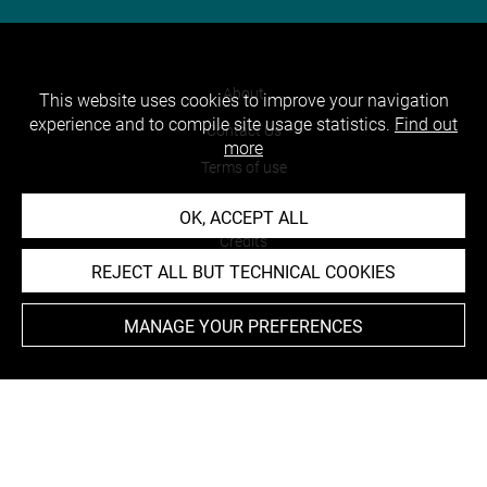
About
This website uses cookies to improve your navigation
experience and to compile site usage statistics.
Find out
Contact Us
more
Terms of use
Cookies
OK, ACCEPT ALL
Credits
REJECT ALL BUT TECHNICAL COOKIES
Accessibility : non compliant
MANAGE YOUR PREFERENCES