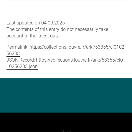
Last updated on 04.09.2025
The contents of this entry do not necessarily take
account of the latest data.
Permalink:
https://collections.louvre.fr/ark:/53355/cl0102
56203
JSON Record:
https://collections.louvre.fr/ark:/53355/cl0
10256203.json
About