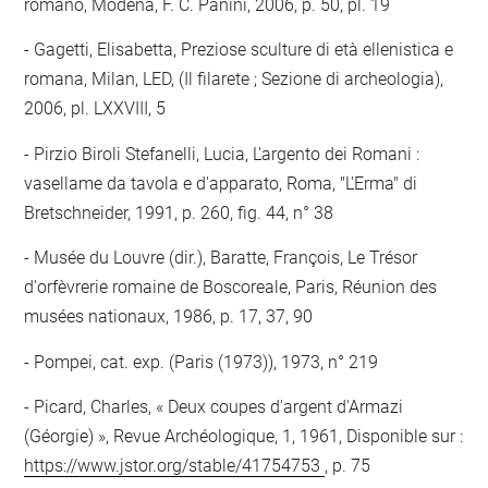
romano, Modena, F. C. Panini, 2006, p. 50, pl. 19
Gagetti, Elisabetta, Preziose sculture di età ellenistica e
romana, Milan, LED, (Il filarete ; Sezione di archeologia),
2006, pl. LXXVIII, 5
Pirzio Biroli Stefanelli, Lucia, L'argento dei Romani :
vasellame da tavola e d'apparato, Roma, "L'Erma" di
Bretschneider, 1991, p. 260, fig. 44, n° 38
Musée du Louvre (dir.), Baratte, François, Le Trésor
d'orfèvrerie romaine de Boscoreale, Paris, Réunion des
musées nationaux, 1986, p. 17, 37, 90
Pompei, cat. exp. (Paris (1973)), 1973, n° 219
Picard, Charles, « Deux coupes d'argent d'Armazi
(Géorgie) », Revue Archéologique, 1, 1961, Disponible sur :
https://www.jstor.org/stable/41754753
, p. 75