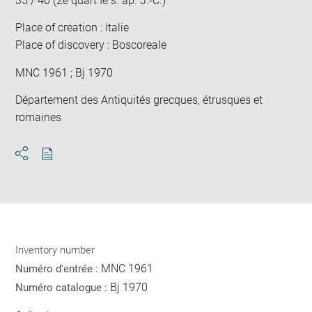
35 / 40 (2e quart Ie s. ap. J.-C.)
Place of creation : Italie
Place of discovery : Boscoreale
MNC 1961 ; Bj 1970
Département des Antiquités grecques, étrusques et
romaines
Download
Share
pdf
Inventory number
MNC 1961
Numéro d'entrée :
Bj 1970
Numéro catalogue :