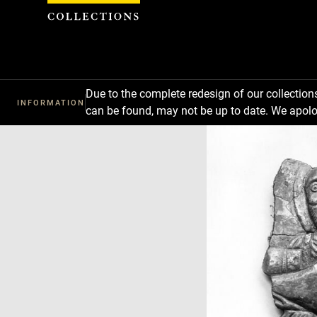
Cookies management panel
Due to the complete redesign of our collectio
INFORMATION
can be found, may not be up to date. We apolo
Download
Next
Previous