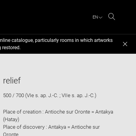
EN
Search
nline catalogue, particularly rooms in which artworks
 restored.
relief
500 / 700 (VIe s. ap. J.-C. ; VIIe s. ap. J.-C.)
Place of creation : Antioche sur Oronte = Antakya
(Hatay)
Place of discovery : Antakya = Antioche sur
Oronte