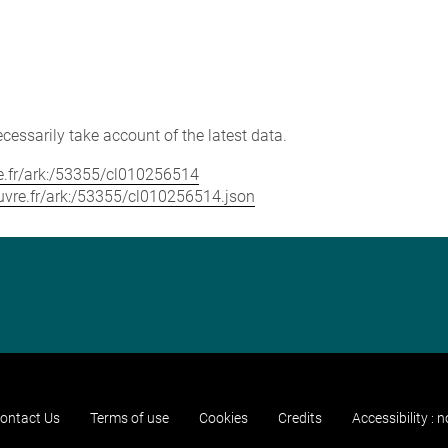
cessarily take account of the latest data.
vre.fr/ark:/53355/cl010256514
louvre.fr/ark:/53355/cl010256514.json
ontact Us
Terms of use
Cookies
Credits
Accessibility : 