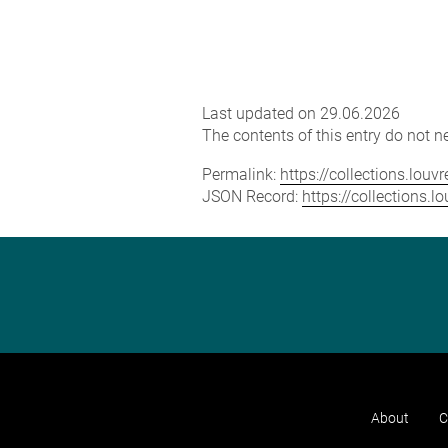
Last updated on 29.06.2026
The contents of this entry do not ne
Permalink:
https://collections.lou
JSON Record:
https://collections.
About
C