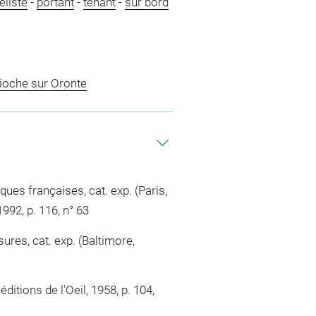
éliste
-
portant
-
tenant
-
sur bord
ioche sur Oronte
ques françaises, cat. exp. (Paris,
92, p. 116, n° 63
ures, cat. exp. (Baltimore,
ditions de l'Oeil, 1958, p. 104,