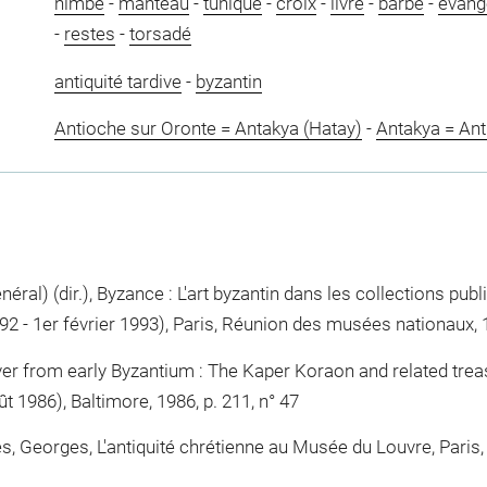
nimbe
-
manteau
-
tunique
-
croix
-
livre
-
barbe
-
évang
-
restes
-
torsadé
antiquité tardive
-
byzantin
Antioche sur Oronte = Antakya (Hatay)
-
Antakya = Ant
al) (dir.), Byzance : L'art byzantin dans les collections publi
- 1er février 1993), Paris, Réunion des musées nationaux, 19
ver from early Byzantium : The Kaper Koraon and related treas
ût 1986), Baltimore, 1986, p. 211, n° 47
s, Georges, L'antiquité chrétienne au Musée du Louvre, Paris, é