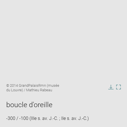
Enlarge
Image
© 2014 GrandPalaisRmn (musée
image
caption:
du Louvre) / Mathieu Rabeau
in
Downlo
Enla
new
image
ima
window
boucle d'oreille
in
new
win
-300 / -100 (IIIe s. av. J.-C. ; IIe s. av. J.-C.)