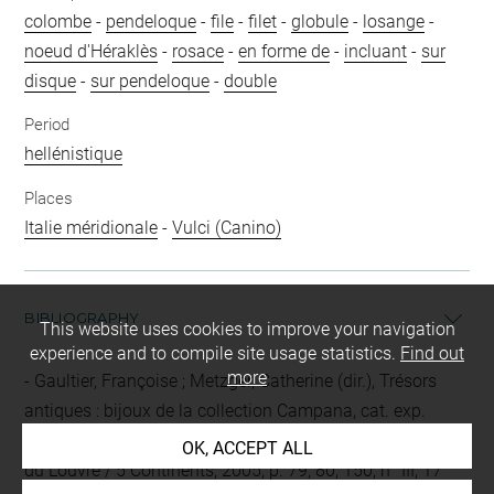
colombe
-
pendeloque
-
file
-
filet
-
globule
-
losange
-
noeud d'Héraklès
-
rosace
-
en forme de
-
incluant
-
sur
disque
-
sur pendeloque
-
double
Period
hellénistique
Places
Italie méridionale
-
Vulci (Canino)
BIBLIOGRAPHY
This website uses cookies to improve your navigation
experience and to compile site usage statistics.
Find out
more
Gaultier, Françoise ; Metzger, Catherine (dir.), Trésors
antiques : bijoux de la collection Campana, cat. exp.
(Paris, Musée du Louvre, 2005/2006), Paris, Milan, Musée
OK, ACCEPT ALL
du Louvre / 5 Continents, 2005, p. 79, 80, 150, n° III, 17