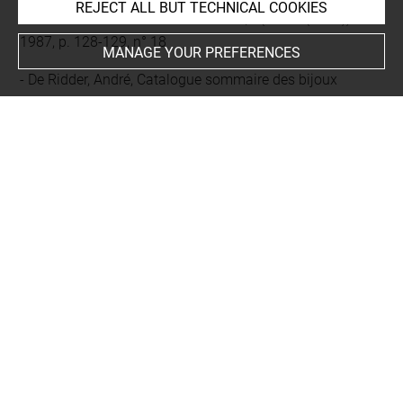
REJECT ALL BUT TECHNICAL COOKIES
La tomba Francois di Vulci, cat. exp. (Rome (1987)),
1987, p. 128-129, n° 18
MANAGE YOUR PREFERENCES
De Ridder, André, Catalogue sommaire des bijoux
antiques. Musée national du Louvre. Département des
Antiquités grecques et romaines, [Paris, musée du Louvre,
département des Antiquités grecques et romaines], Paris,
Musées nationaux, 1924, Disponible sur :
https://gallica.bnf.fr/ark:/12148/bpt6k6420738k.texteImage
,
p. 22, n° 238
Clément, Charles Julien (dir.), Catalogue des bijoux du
Musée Napoléon III, cat. exp. (Paris, Palais de l'Industrie,
1862), Paris, Palais de l'Industrie, 1862, p. 31, n° 102
EXHIBITION HISTORY