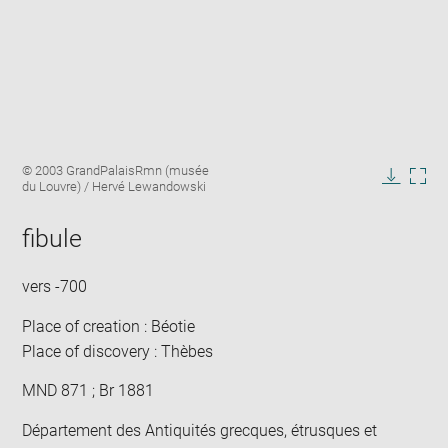
Enlarge
Image
© 2003 GrandPalaisRmn (musée
image
caption:
du Louvre) / Hervé Lewandowski
in
Downlo
Enla
new
image
ima
window
fibule
in
new
win
vers -700
Place of creation : Béotie
Place of discovery : Thèbes
MND 871 ; Br 1881
Département des Antiquités grecques, étrusques et