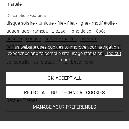
martelé
Description/Features
disque solaire
-
tunique
-
file
-
filet
-
ligne
-
motif étoilé
-
quadrillage
-
rameau
-
zigzag
-
ligne de sol
-
épée
-
bouclier
-
casque
-
cotte de mailles
-
cheveux
-
personnage
-
guerrier
-
combattant
-
surmontant
-
tenant
This website uses cookies to improve your navigation
experience and to compile site usage statistics.
Find out
-
dans le champ
-
face A
-
face A et B
-
face B
-
sur bord
-
more
sur coquille
-
sur plaque
-
1
-
2
-
brisé
-
long
Period
OK, ACCEPT ALL
orientalisant
REJECT ALL BUT TECHNICAL COOKIES
Places
Béotie
-
Thèbes
MANAGE YOUR PREFERENCES
BIBLIOGRAPHY