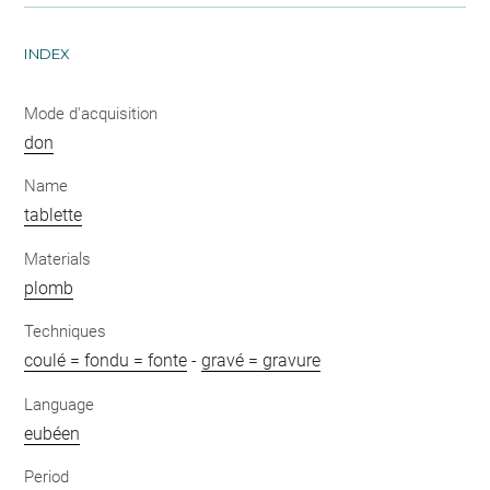
INDEX
Mode d'acquisition
don
Name
tablette
Materials
plomb
Techniques
coulé = fondu = fonte
-
gravé = gravure
Language
eubéen
Period