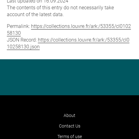
Last updated on 16.09.2024
The contents of this entry do not necessarily take
account of the latest data.
Permalink:
https://collections.louvre.fr/ark:/53355/cl0102
58130
JSON Record:
https://collections.louvre.fr/ark:/53355/cl0
10258130.json
About
Contact Us
Terms of use