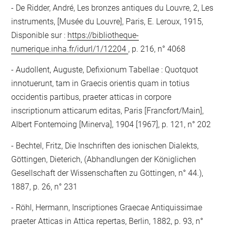
De Ridder, André, Les bronzes antiques du Louvre, 2, Les
instruments, [Musée du Louvre], Paris, E. Leroux, 1915,
Disponible sur :
https://bibliotheque-
numerique.inha.fr/idurl/1/12204
, p. 216, n° 4068
Audollent, Auguste, Defixionum Tabellae : Quotquot
innotuerunt, tam in Graecis orientis quam in totius
occidentis partibus, praeter atticas in corpore
inscriptionum atticarum editas, Paris [Francfort/Main],
Albert Fontemoing [Minerva], 1904 [1967], p. 121, n° 202
Bechtel, Fritz, Die Inschriften des ionischen Dialekts,
Göttingen, Dieterich, (Abhandlungen der Königlichen
Gesellschaft der Wissenschaften zu Göttingen, n° 44.),
1887, p. 26, n° 231
Röhl, Hermann, Inscriptiones Graecae Antiquissimae
praeter Atticas in Attica repertas, Berlin, 1882, p. 93, n°