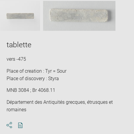
SKIP IMAGE CAROUSEL
in
new
win
tablette
vers -475
Place of creation : Tyr = Sour
Place of discovery : Styra
MNB 3084 ; Br 4068.11
Département des Antiquités grecques, étrusques et
romaines
Download
Share