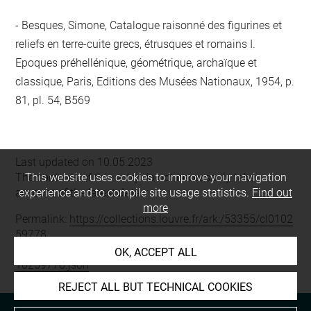
Besques, Simone, Catalogue raisonné des figurines et
reliefs en terre-cuite grecs, étrusques et romains I.
Epoques préhellénique, géométrique, archaïque et
classique, Paris, Editions des Musées Nationaux, 1954, p.
81, pl. 54, B569
Last updated on 10.05.2023
The contents of this entry do not necessarily take
This website uses cookies to improve your navigation
account of the latest data.
experience and to compile site usage statistics.
Find out
more
Permalink:
https://collections.louvre.fr/ark:/53355/cl0102
59778
JSON Record:
https://collections.louvre.fr/ark:/53355/cl0
OK, ACCEPT ALL
10259778.json
REJECT ALL BUT TECHNICAL COOKIES