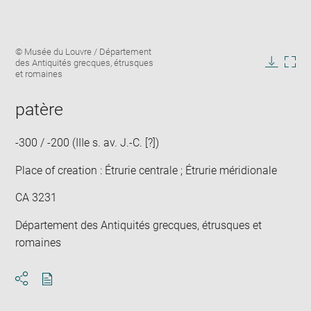
Enlarge
Image
© Musée du Louvre / Département
image
caption:
des Antiquités grecques, étrusques
in
Downlo
Enla
et romaines
new
image
ima
window
in
patère
new
win
-300 / -200 (IIIe s. av. J.-C. [?])
Place of creation : Étrurie centrale ; Étrurie méridionale
CA 3231
Département des Antiquités grecques, étrusques et
romaines
Download
Share
pdf