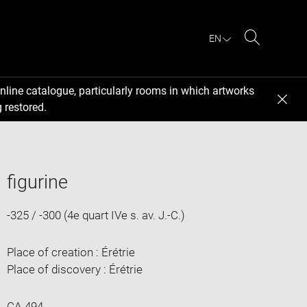
EN
Search
nline catalogue, particularly rooms in which artworks
 restored.
figurine
-325 / -300 (4e quart IVe s. av. J.-C.)
Place of creation : Érétrie
Place of discovery : Érétrie
CA 494