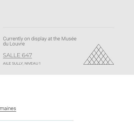
Currently on display at the Musée
du Louvre
SALLE 647
AILE SULLY, NIVEAU 1
omaines