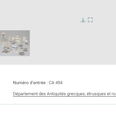
Download
Enlarge
image
image
in
new
window
Numéro d'entrée :
CA 494
Département des Antiquités grecques, étrusques et r