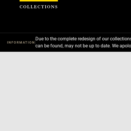
Cookies management panel
Due to the complete redesign of our collectio
INFORMATION
can be found, may not be up to date. We apolo
Download
Next
Previous