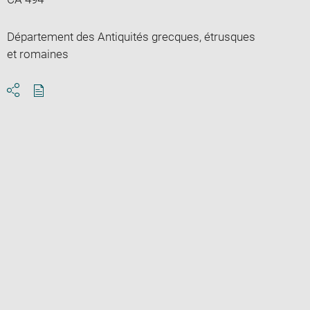
Département des Antiquités grecques, étrusques
et romaines
Download
Share
pdf