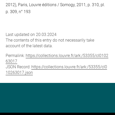
2012), Paris, Louvre éditions / Somogy, 2011, p. 310, pl.
p. 309, n° 193
Last updated on 20.03.2024
The contents of this entry do not necessarily take
account of the latest data.
Permalink:
https://collections.louvre.fr/ark:/53355/cl0102
63017
JSON Record:
https://collections.louvre.fr/ark:/53355/cl0
10263017.json