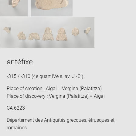
win
antéfixe
-315 / -310 (4e quart IVe s. av. J.-C.)
Place of creation : Aigai = Vergina (Palatitza)
Place of discovery : Vergina (Palatitza) = Aigai
CA 6223
Département des Antiquités grecques, étrusques et
romaines