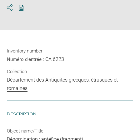
Download
Share
pdf
Inventory number
CA 6223
Numéro d'entrée :
Collection
Département des Antiquités grecques, étrusques et
romaines
DESCRIPTION
Object name/Title
Dénomination : antéfixe (fragment)