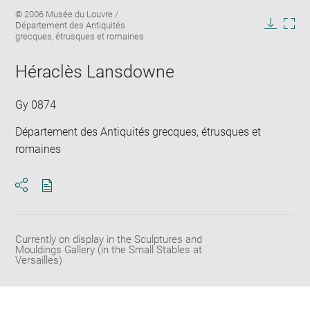
Enlarge
Image
© 2006 Musée du Louvre /
image
caption:
Département des Antiquités
in
Downlo
Enla
grecques, étrusques et romaines
new
image
ima
window
in
Héraclès Lansdowne
new
win
Gy 0874
Département des Antiquités grecques, étrusques et
romaines
Download
Share
pdf
Currently on display in the Sculptures and
Mouldings Gallery (in the Small Stables at
Versailles)