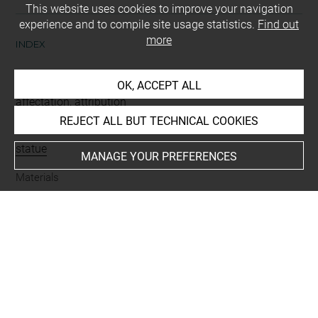
This website uses cookies to improve your navigation
experience and to compile site usage statistics.
Find out
more
INDEX
Mode d'acquisition
OK, ACCEPT ALL
affectation, attribution
REJECT ALL BUT TECHNICAL COOKIES
Name
statue
MANAGE YOUR PREFERENCES
Materials
plâtre
Techniques
tirage plein
-
patine
Description/Features
massue