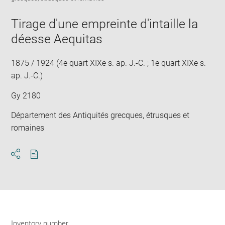
new
image
ima
window
in
Tirage d'une empreinte d'intaille la
new
déesse Aequitas
win
1875 / 1924 (4e quart XIXe s. ap. J.-C. ; 1e quart XIXe s.
ap. J.-C.)
Gy 2180
Département des Antiquités grecques, étrusques et
romaines
Download
Share
pdf
Inventory number