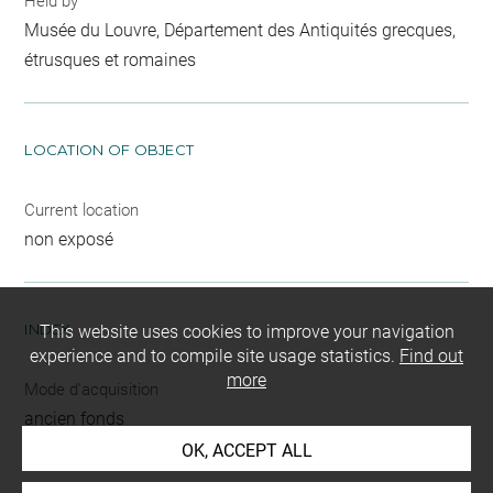
Held by
Musée du Louvre, Département des Antiquités grecques,
étrusques et romaines
LOCATION OF OBJECT
Current location
non exposé
INDEX
This website uses cookies to improve your navigation
experience and to compile site usage statistics.
Find out
more
Mode d'acquisition
ancien fonds
OK, ACCEPT ALL
Name
empreinte d'intaille