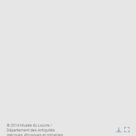
Enlarge
Image
© 2014 Musée du Louvre /
image
caption:
Département des Antiquités
in
Downlo
Enla
grecques, étrusques et romaines