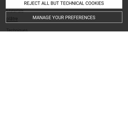
REJECT ALL BUT TECHNICAL COOKIES
Materials
MANAGE YOUR PREFERENCES
plâtre
Techniques
moulage
Description/Features
sceptre
-
chitôn
-
balance
-
déesse
Period
époque contemporaine
Last updated on 30.04.2026
The contents of this entry do not necessarily take
account of the latest data.
Permalink:
https://collections.louvre.fr/ark:/53355/cl0102
71901