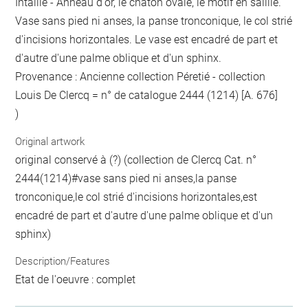
Intaille - Anneau d'or, le chaton ovale, le motif en saillie.
Vase sans pied ni anses, la panse tronconique, le col strié
d'incisions horizontales. Le vase est encadré de part et
d'autre d'une palme oblique et d'un sphinx.
Provenance : Ancienne collection Péretié - collection
Louis De Clercq = n° de catalogue 2444 (1214) [A. 676]
)
Original artwork
original conservé à (?) (collection de Clercq Cat. n°
2444(1214)#vase sans pied ni anses,la panse
tronconique,le col strié d'incisions horizontales,est
encadré de part et d'autre d'une palme oblique et d'un
sphinx)
Description/Features
Etat de l'oeuvre : complet