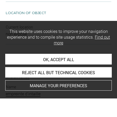
LOCATION OF OBJECT
Current location
This website uses cookies to improve your navigation
non exposé
experience and to compile site usage statistics.
Find out
more
INDEX
OK, ACCEPT ALL
Mode d'acquisition
REJECT ALL BUT TECHNICAL COOKIES
ancien fonds
MANAGE YOUR PREFERENCES
Name
empreinte d'intaille
Materials
plâtre