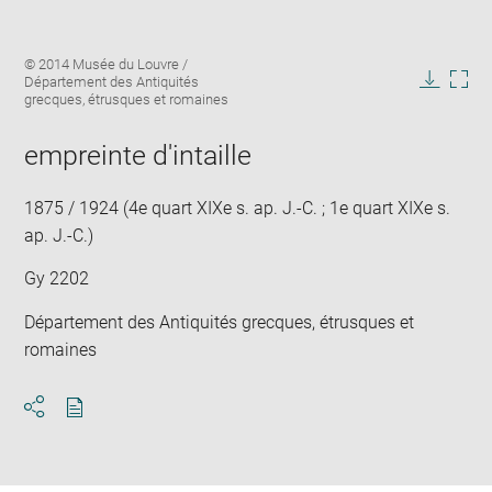
Enlarge
Image
© 2014 Musée du Louvre /
image
caption:
Département des Antiquités
in
Downlo
Enla
grecques, étrusques et romaines
new
image
ima
window
in
empreinte d'intaille
new
win
1875 / 1924 (4e quart XIXe s. ap. J.-C. ; 1e quart XIXe s.
ap. J.-C.)
Gy 2202
Département des Antiquités grecques, étrusques et
romaines
Download
Share
pdf