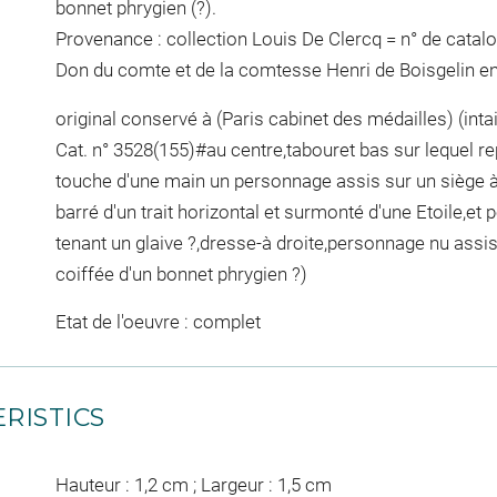
bonnet phrygien (?).
Provenance : collection Louis De Clercq = n° de catal
Don du comte et de la comtesse Henri de Boisgelin en
original conservé à (Paris cabinet des médailles) (inta
Cat. n° 3528(155)#au centre,tabouret bas sur lequel r
touche d'une main un personnage assis sur un siège à
barré d'un trait horizontal et surmonté d'une Etoile,e
tenant un glaive ?,dresse-à droite,personnage nu assis
coiffée d'un bonnet phrygien ?)
Etat de l'oeuvre : complet
RISTICS
Hauteur : 1,2 cm ; Largeur : 1,5 cm