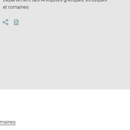
et romaines
Download
Share
pdf
omaines