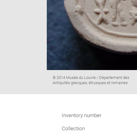
Image
© 2014 Musée du Louvre / Département des
caption:
Antiquités grecques, étrusques et romaines
Inventory number
Collection