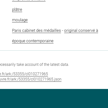
plâtre
moulage
Paris cabinet des médailles
-
original conservé à
époque contemporaine
cessarily take account of the latest data.
vre.fr/ark:/53355/cl010271965
louvre.fr/ark:/53355/cl010271965.json