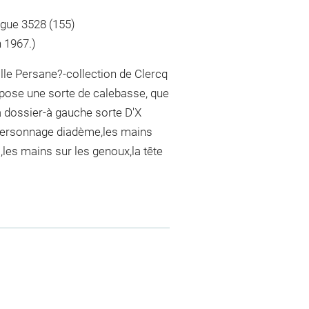
ogue 3528 (155)
 1967.)
ille Persane?-collection de Clercq
epose une sorte de calebasse, que
 dossier-à gauche sorte D'X
t personnage diadème,les mains
,les mains sur les genoux,la tête