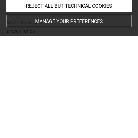
REJECT ALL BUT TECHNICAL COOKIES
INDEX
MANAGE YOUR PREFERENCES
Mode d'acquisition
ancien fonds
Name
empreinte d'intaille
Materials
plâtre
Techniques
moulage
Original artwork
original conservé à
Period
époque contemporaine