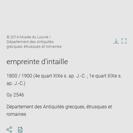
Enlarge
Image
© 2014 Musée du Louvre /
image
caption:
Département des Antiquités
in
Downlo
Enla
grecques, étrusques et romaines
new
image
ima
window
in
empreinte d'intaille
new
win
1800 / 1900 (4e quart XIXe s. ap. J.-C. ; 1e quart XIXe s.
ap. J.-C.)
Gy 2546
Département des Antiquités grecques, étrusques et
romaines