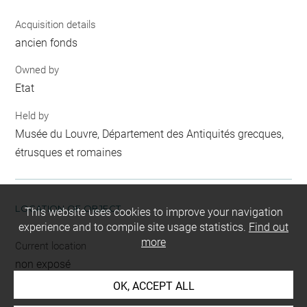
Acquisition details
ancien fonds
Owned by
Etat
Held by
Musée du Louvre, Département des Antiquités grecques,
étrusques et romaines
LOCATION OF OBJECT
This website uses cookies to improve your navigation
experience and to compile site usage statistics.
Find out
more
Current location
non exposé
OK, ACCEPT ALL