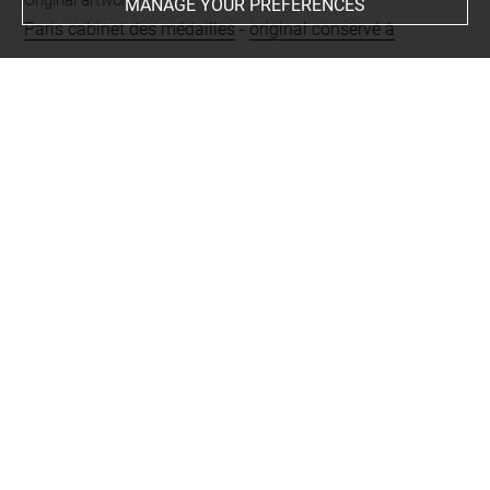
MANAGE YOUR PREFERENCES
Paris cabinet des médailles
-
original conservé à
Period
époque contemporaine
Nature of text
magique
CURATED LIST OF RELATED OBJECTS (1)
Ensemble
Empreinte d'intaille
représentant Abraxas
Gy 3035