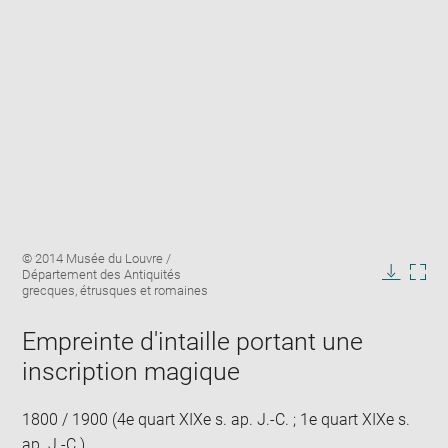
Enlarge
Image
© 2014 Musée du Louvre /
image
caption:
Département des Antiquités
in
Downlo
Enla
grecques, étrusques et romaines
new
image
ima
window
in
Empreinte d'intaille portant une
new
inscription magique
win
1800 / 1900 (4e quart XIXe s. ap. J.-C. ; 1e quart XIXe s.
ap. J.-C.)