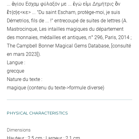
... ἁγίου Εσχαμ φύλαξόν με ... ἐγώ εἰμι Δημήτρις ὃν
ἔτ{σ}ε̣<κε> ... "Du saint Escham, protège-moi, je suis
Démetrios, fils de ... !" entrecoupé de suites de lettres (A.
Mastrocinque, Les intailles magiques du département
des monnaies, médailles et antiques, n° 296, Paris, 2014 ;
The Campbell Bonner Magical Gems Database,
[consulté
en mars 2023]).
Langue :
grecque
Nature du texte :
magique (contenu du texte->formule diverse)
PHYSICAL CHARACTERISTICS
Dimensions
Hauteur : 2,5 cm ; Largeur : 2,1 cm