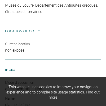
Musée du Louvre, Département des Antiquités grecques,
étrusques et romaines
LOCATION OF OBJECT
Current location
non exposé
INDEX
Mode d'acquisition
This website uses cookies to improve your navigation
affectation, attribution
experience and to compile site usage statistics.
Find out
more
Name
plaque de frise