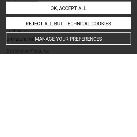
OK, ACCEPT ALL
Materials
plâtre
REJECT ALL BUT TECHNICAL COOKIES
Techniques
armature métallique
MANAGE YOUR PREFERENCES
Description/Features
scène de guerre
-
romain
-
4
Original artwork
Rome colonne trajane
-
1e quart IIe s. ap. J.-C.
-
in situ
-
original conservé à
Period
époque contemporaine
Last updated on 02.12.2025