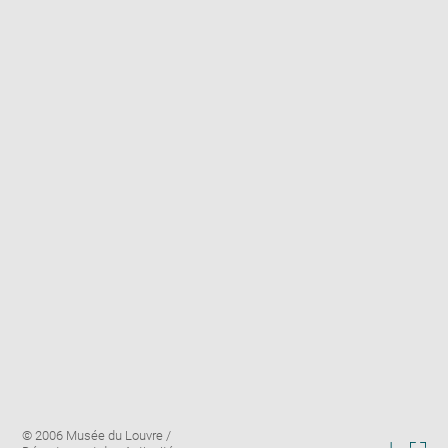
Enlarge
Image
© 2006 Musée du Louvre /
image