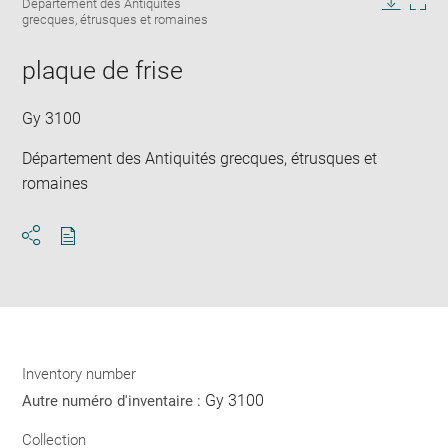
caption:
Département des Antiquités
in
Downlo
Enla
grecques, étrusques et romaines
new
image
ima
window
in
plaque de frise
new
win
Gy 3100
Département des Antiquités grecques, étrusques et
romaines
Download
Share
pdf
Inventory number
Gy 3100
Autre numéro d'inventaire :
Collection