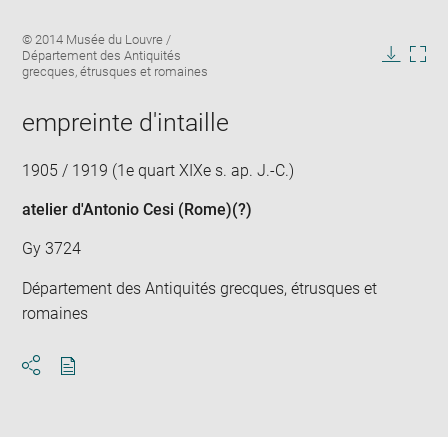
Enlarge
Image
© 2014 Musée du Louvre /
image
caption:
Département des Antiquités
in
Downlo
Enla
grecques, étrusques et romaines
new
image
ima
window
in
empreinte d'intaille
new
win
1905 / 1919 (1e quart XIXe s. ap. J.-C.)
atelier d'Antonio Cesi (Rome)
(?)
Gy 3724
Département des Antiquités grecques, étrusques et
romaines
Download
Share
pdf