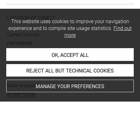
LOCATION OF OBJECT
This website uses cookies to improve your navigation
experience and to compile site usage statistics.
Find out
Current location
more
non exposé
OK, ACCEPT ALL
INDEX
REJECT ALL BUT TECHNICAL COOKIES
Mode d'acquisition
MANAGE YOUR PREFERENCES
ancien fonds
Name
empreinte d'intaille
Materials
plâtre