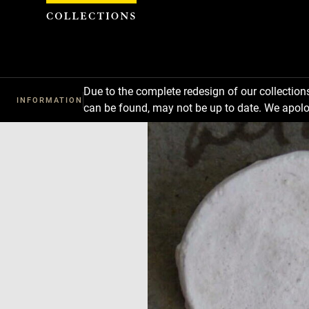
Cookies management panel
Due to the complete redesign of our collectio
INFORMATION
can be found, may not be up to date. We apolo
Download
Next
Previous