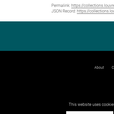
Permalink:
https://collections.lou
JSON Record:
https://collections.
About
C
This website uses cookies