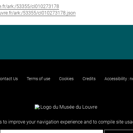
vre.fr/ark:/53355/cl010273178
louvre.fr/ark:/53355/cl010273178.json
ontact Us
Terms of use
Cookies
Credits
Accessibility : 
 to improve your navigation experience and to compile site usag