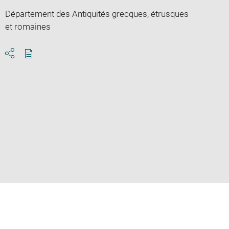
Département des Antiquités grecques, étrusques
et romaines
Download
Share
pdf