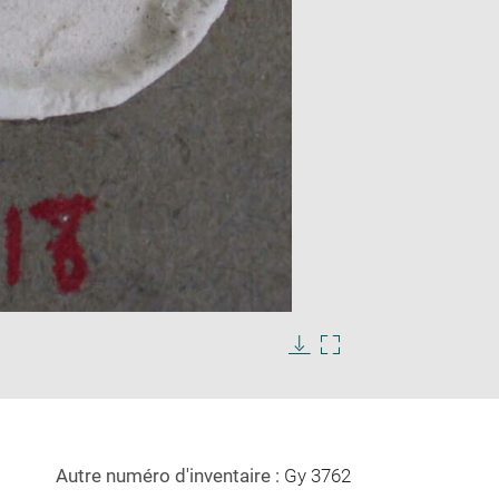
Enlarge
image
in
Download
Enlarge
new
image
image
window
in
new
window
Autre numéro d'inventaire :
Gy 3762