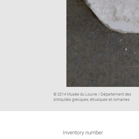
Image
© 2014 Musée du Louvre / Département des
caption:
Antiquités grecques, étrusques et romaines
Inventory number