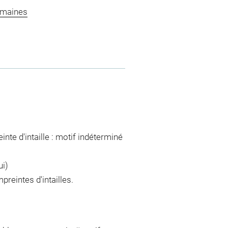
omaines
nte d'intaille : motif indéterminé
ui)
preintes d'intailles.