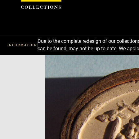
Cookies management panel
Due to the complete redesign of our collectio
INFORMATION
can be found, may not be up to date. We apolo
Download
Next
Previous