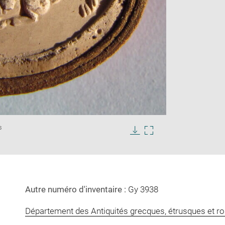
Enlarge
s
image
in
Download
Enlarge
new
image
image
window
in
new
window
Autre numéro d'inventaire :
Gy 3938
Département des Antiquités grecques, étrusques et r