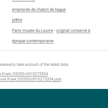
empreinte de chaton de bague
plâtre
Paris musée du Louvre
-
original conservé à
époque contemporaine
cessarily take account of the latest data.
vre.fr/ark:/53355/cl010273354
louvre.fr/ark:/53355/cl010273354.json