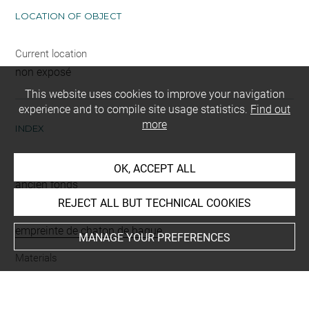
LOCATION OF OBJECT
Current location
non exposé
This website uses cookies to improve your navigation
experience and to compile site usage statistics.
Find out
more
INDEX
Mode d'acquisition
OK, ACCEPT ALL
ancien fonds
REJECT ALL BUT TECHNICAL COOKIES
Name
empreinte de chaton de bague
MANAGE YOUR PREFERENCES
Materials
plâtre
Original artwork