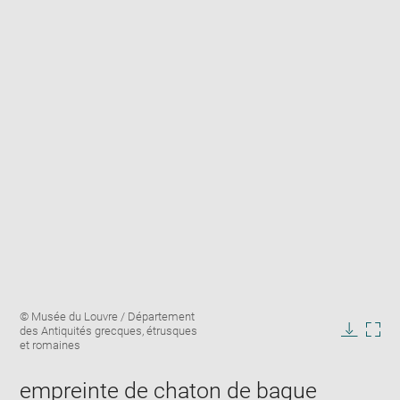
Enlarge
Image
© Musée du Louvre / Département
image
caption:
des Antiquités grecques, étrusques
in
Downlo
Enla
et romaines
new
image
ima
window
in
empreinte de chaton de bague
new