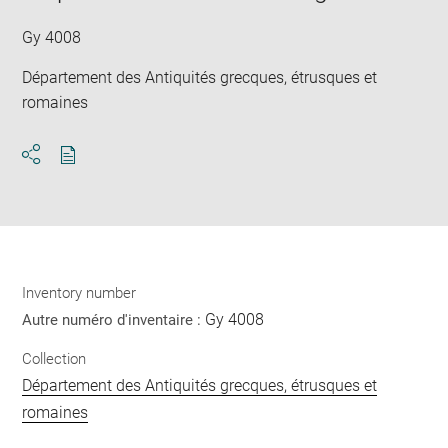
win
Gy 4008
Département des Antiquités grecques, étrusques et
romaines
Download
Share
pdf
Inventory number
Gy 4008
Autre numéro d'inventaire :
Collection
Département des Antiquités grecques, étrusques et
romaines