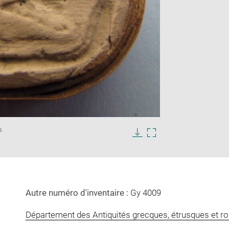
Enlarge
s
image
in
Download
Enlarge
new
image
image
window
in
new
window
Autre numéro d'inventaire :
Gy 4009
Département des Antiquités grecques, étrusques et r