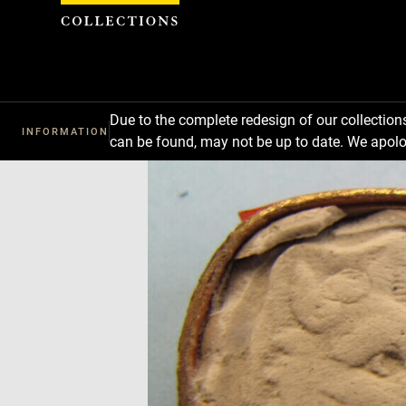
Cookies management panel
Due to the complete redesign of our collectio
INFORMATION
can be found, may not be up to date. We apolo
Download
Next
Previous