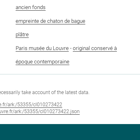
ancien fonds
empreinte de chaton de bague
plâtre
Paris musée du Louvre
-
original conservé à
époque contemporaine
cessarily take account of the latest data.
vre.fr/ark:/53355/cl010273422
louvre.fr/ark:/53355/cl010273422.json