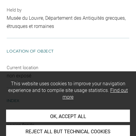
Held by
Musée du Louvre, Département des Antiquités grecques,
étrusques et romaines
LOCATION OF OBJECT
Current location
non exposé
This website uses cookies to improve your navigation
experience and to compile site usage statistics.
Find out
more
INDEX
OK, ACCEPT ALL
Mode d'acquisition
ancien fonds
REJECT ALL BUT TECHNICAL COOKIES