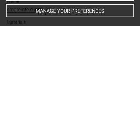
Name
empreinte d'intaille
MANAGE YOUR PREFERENCES
Materials
plâtre
Original artwork
Paris musée du Louvre
-
original conservé à
Period
époque contemporaine
Last updated on 02.12.2025
The contents of this entry do not necessarily take
account of the latest data.
Permalink:
https://collections.louvre.fr/ark:/53355/cl0102
73714
JSON Record:
https://collections.louvre.fr/ark:/53355/cl0