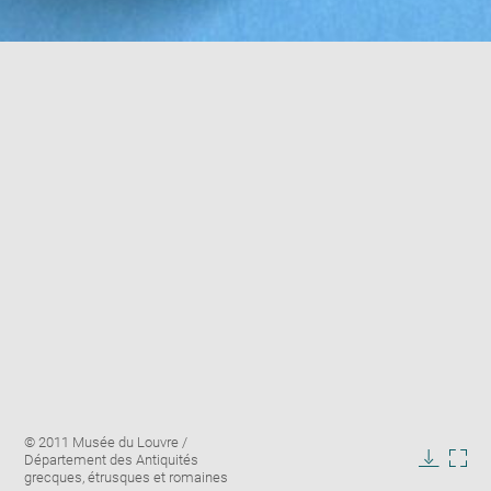
Enlarge
Image
© 2011 Musée du Louvre /
image
caption:
Département des Antiquités
in
Downlo
Enla
grecques, étrusques et romaines
new