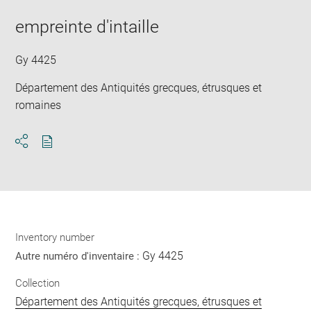
image
ima
window
in
empreinte d'intaille
new
win
Gy 4425
Département des Antiquités grecques, étrusques et
romaines
Download
Share
pdf
Inventory number
Gy 4425
Autre numéro d'inventaire :
Collection
Département des Antiquités grecques, étrusques et