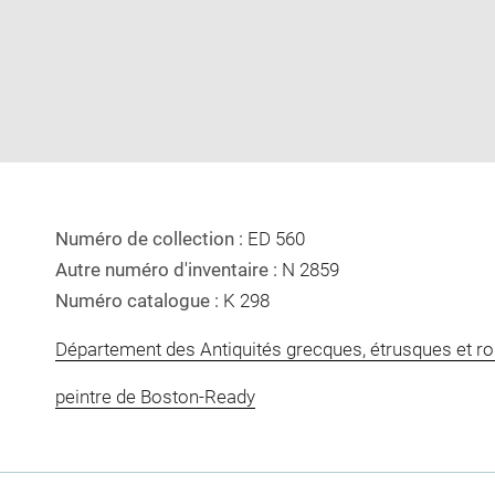
image
image
in
new
window
Numéro de collection :
ED 560
Autre numéro d'inventaire :
N 2859
Numéro catalogue :
K 298
Département des Antiquités grecques, étrusques et r
peintre de Boston-Ready