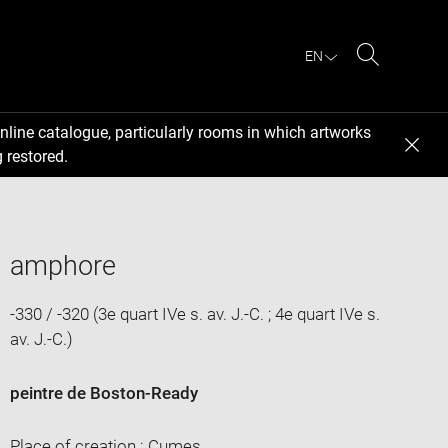
EN
Search
nline catalogue, particularly rooms in which artworks
 restored.
amphore
-330 / -320 (3e quart IVe s. av. J.-C. ; 4e quart IVe s.
av. J.-C.)
peintre de Boston-Ready
Place of creation : Cumes