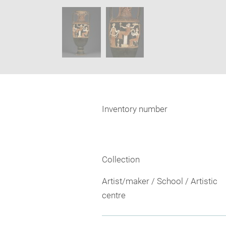
new
SKIP IMAGE CAROUSEL
window
Inventory number
Collection
Artist/maker / School / Artistic
centre