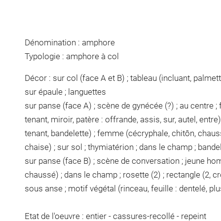
Dénomination : amphore
Typologie : amphore à col
Décor : sur col (face A et B) ; tableau (incluant, palmet
sur épaule ; languettes
sur panse (face A) ; scène de gynécée (?) ; au centre 
tenant, miroir, patère : offrande, assis, sur, autel, entr
tenant, bandelette) ; femme (cécryphale, chitôn, chauss
chaise) ; sur sol ; thymiatérion ; dans le champ ; bande
sur panse (face B) ; scène de conversation ; jeune ho
chaussé) ; dans le champ ; rosette (2) ; rectangle (2, cr
sous anse ; motif végétal (rinceau, feuille : dentelé, pl
Etat de l'oeuvre : entier - cassures-recollé - repeint