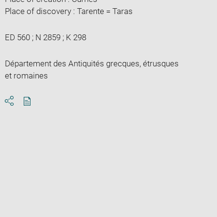
Place of discovery : Tarente = Taras
ED 560 ; N 2859 ; K 298
Département des Antiquités grecques, étrusques
et romaines
Download
Share
pdf