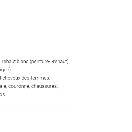
t, rehaut blanc (peinture->rehaut),
ique)
 et cheveux des femmes,
hiale, couronne, chaussures,
tos