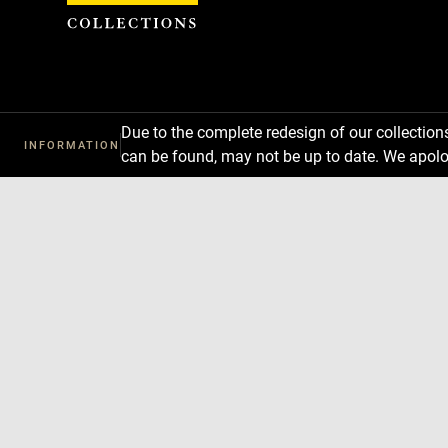
Cookies management panel
Due to the complete redesign of our collectio
INFORMATION
can be found, may not be up to date. We apolo
Download
Next
Previous