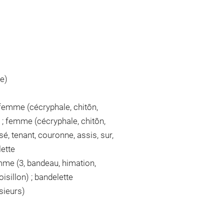
te)
; femme (cécryphale, chitôn,
e) ; femme (cécryphale, chitôn,
é, tenant, couronne, assis, sur,
lette
mme (3, bandeau, himation,
oisillon) ; bandelette
usieurs)