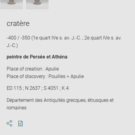
cratère
-400 / -350 (1e quart IVe s. av. J.-C. ; 2e quart IVe s. av.
J.-C.)
peintre de Persée et Athéna
Place of creation : Apulie
Place of discovery : Pouilles = Apulie
ED 115 ; N 2637 ; S 4051 ; K 4
Département des Antiquités grecques, étrusques et
romaines
Download
Share
pdf