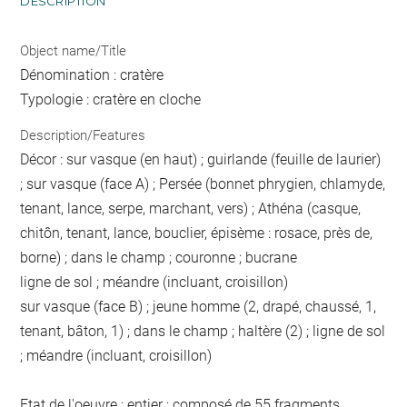
DESCRIPTION
Object name/Title
Dénomination : cratère
Typologie : cratère en cloche
Description/Features
Décor : sur vasque (en haut) ; guirlande (feuille de laurier)
; sur vasque (face A) ; Persée (bonnet phrygien, chlamyde,
tenant, lance, serpe, marchant, vers) ; Athéna (casque,
chitôn, tenant, lance, bouclier, épisème : rosace, près de,
borne) ; dans le champ ; couronne ; bucrane
ligne de sol ; méandre (incluant, croisillon)
sur vasque (face B) ; jeune homme (2, drapé, chaussé, 1,
tenant, bâton, 1) ; dans le champ ; haltère (2) ; ligne de sol
; méandre (incluant, croisillon)
Etat de l'oeuvre : entier ; composé de 55 fragments