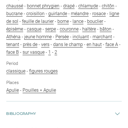
chaussé
-
bonnet phrygien
-
drapé
-
chlamyde
-
chitôn
-
bucrane
-
croisillon
-
guirlande
-
méandre
-
rosace
-
ligne
de sol
-
feuille de laurier
-
borne
-
lance
-
bouclier
-
épisème
-
casque
-
serpe
-
couronne
-
haltère
-
bâton
-
Athéna
-
jeune homme
-
Persée
-
incluant
-
marchant
-
tenant
-
près de
-
vers
-
dans le champ
-
en haut
-
face A
-
face B
-
sur vasque
-
1
-
2
Period
classique
-
figures rouges
Places
Apulie
-
Pouilles = Apulie
BIBLIOGRAPHY