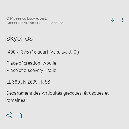
Enlarge
Image
© Musée du Louvre, Dist.
image
caption:
GrandPalaisRmn / Patrick Lebaube
in
Downlo
Enla
new
image
ima
window
skyphos
in
new
win
-400 / -375 (1e quart IVe s. av. J.-C.)
Place of creation : Apulie
Place of discovery : Italie
LL 380 ; N 2699 ; K 53
Département des Antiquités grecques, étrusques et
romaines
Download
Share
pdf