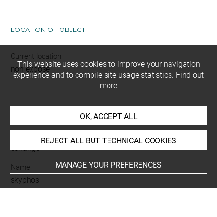
LOCATION OF OBJECT
Current location
This website uses cookies to improve your navigation
non exposé
experience and to compile site usage statistics.
Find out
more
INDEX
OK, ACCEPT ALL
Mode d'acquisition
REJECT ALL BUT TECHNICAL COOKIES
échange
MANAGE YOUR PREFERENCES
Name
skyphos
Materials
argile